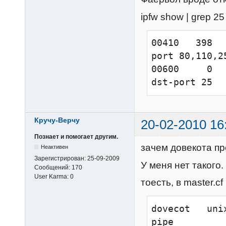
virtual_minim
passdb sql {

message_size_
ipfw show | grep 25
    args = /usr/local/etc/dovecot-sql.conf

  }

00410   398  
  userdb sql {

port 80,110,2
    args = /usr/local/etc/dovecot-sql.conf

00600     0  
  }

dst-port 25
  user = root

}
Кручу-Верчу
20-02-2010 16
Познает и помогает другим.
зачем довекота п
Неактивен
Зарегистрирован:
25-09-2009
У меня нет такого
Сообщений:
170
User Karma:
0
тоесть, в master.cf
dovecot   unix 
pipe
