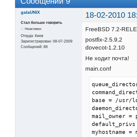
Сообщений 9
galaUNIX
18-02-2010 18
Стал больше говорить
FreeBSD 7.2-REL
Неактивен
Откуда:
Киев
postfix-2.5.9,2
Зарегистрирован:
08-07-2009
dovecot-1.2.10
Сообщений:
88
Не ходит почта!
main.conf
queue_directo
command_direc
base = /usr/l
daemon_direct
mail_owner = p
default_privs 
myhostname = 