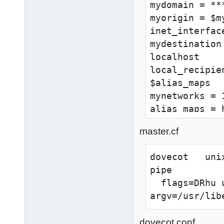
mydomain = ***
myorigin = $my
inet_interface
mydestination
localhost

local_recipie
$alias_maps

mynetworks = 
alias_maps = 
alias_databas
master.cf
relayhost = m
# SASL Authent
dovecot   unix 
smtpd_sasl_au
pipe

smtpd_sasl_ex
  flags=DRhu user=virtual:virtual 
smtpd_sasl_ty
argv=/usr/lib
smtpd_sasl_pa
smtpd_sasl_pa
dovecot.conf