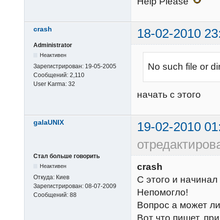
Help Please
mail_location
smtpd_recipie
mail_privileg
crash
mail_full_fil
18-02-2010 23
permit_sasl_a
mail_debug = y
Administrator
verbose_procti
Неактивен
reject_unauth
No such file or di
Зарегистрирован:
19-05-2005
first_valid_ui
smtpd_etrn_re
Сообщений:
2,110
first_valid_gi
smtpd_reject_
User Karma:
32
protocol imap 
начать с этого
disable_vrfy_
  imap_client_workarounds = delay-newmail outlook-
strict_rfc821
idle netscape
galaUNIX
show_user_unk
19-02-2010 01
}

address_verif
отредактиров
protocol pop3 
unverified_se
Стал больше говорить
  pop3_client_workarounds = outlook-no-nuls oe-ns-
smtpd_helo_re
crash
Неактивен
eoh

smtp_always_s
Откуда:
Киев
С этого и начинал
}

smtpd_hard_er
Зарегистрирован:
08-07-2009
Непомогло!
protocol lda {
Сообщений:
88
# Virtual mai
Вопрос а может ли
  postmaster
virtual_trans
Вот что пишет, пр