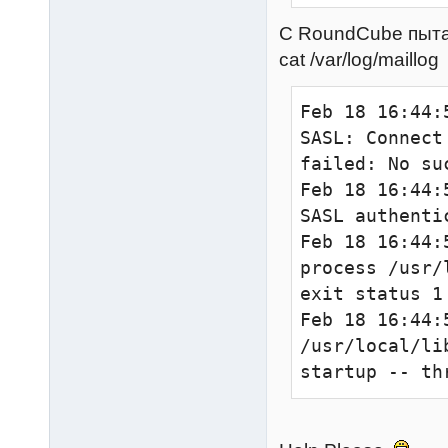
shutdown_clien
C RoundCube пыта
log_path = /v
reject_invali
cat /var/log/maillog
info_log_path
log_timestamp
reject_non_fq
Feb 18 16:44:
syslog_facilit
SASL: Connect
ssl = no

reject_unknow
failed: No su
login_dir = /
smtpd_sender_
Feb 18 16:44:
login_chroot =
                     
SASL authenti
login_user = d
hash:$base/se
Feb 18 16:44:
login_process_
process /usr/
login_process
reject_authen
exit status 1

login_process
Feb 18 16:44:
login_max_pro
reject_unknow
/usr/local/li
login_greetin
startup -- th
login_log_for
reject_unliste
rip=%r lip=%l 
login_log_for
reject_unveri