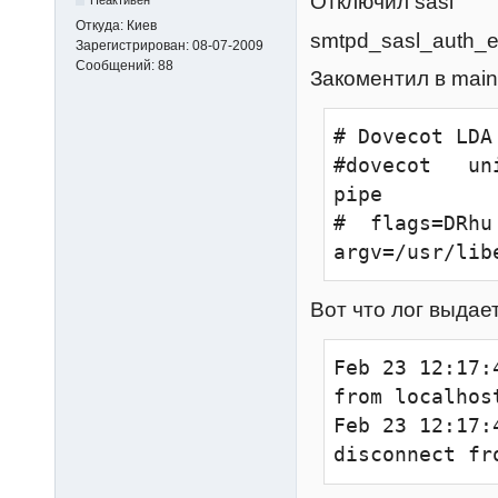
Отключил sasl
Неактивен
Откуда:
Киев
smtpd_sasl_auth_e
Зарегистрирован:
08-07-2009
Сообщений:
88
Закоментил в main
# Dovecot LDA

#dovecot   unix
pipe

#  flags=DRhu
argv=/usr/lib
Вот что лог выдае
Feb 23 12:17:
from localhos
Feb 23 12:17:
disconnect fr