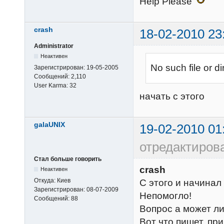
Help Please
mail_location
smtpd_recipie
mail_privileg
crash
mail_full_fil
18-02-2010 23
permit_sasl_a
mail_debug = y
Administrator
verbose_procti
Неактивен
reject_unauth
No such file or di
Зарегистрирован:
19-05-2005
first_valid_ui
smtpd_etrn_re
Сообщений:
2,110
first_valid_gi
smtpd_reject_
User Karma:
32
protocol imap 
начать с этого
disable_vrfy_
  imap_client_workarounds = delay-newmail outlook-
strict_rfc821
idle netscape
galaUNIX
show_user_unk
19-02-2010 01
}

address_verif
отредактиров
protocol pop3 
unverified_se
Стал больше говорить
  pop3_client_workarounds = outlook-no-nuls oe-ns-
smtpd_helo_re
crash
Неактивен
eoh

smtp_always_s
Откуда:
Киев
С этого и начинал
}

smtpd_hard_er
Зарегистрирован:
08-07-2009
Непомогло!
protocol lda {
Сообщений:
88
# Virtual mai
Вопрос а может ли
  postmaster
virtual_trans
Вот что пишет, пр