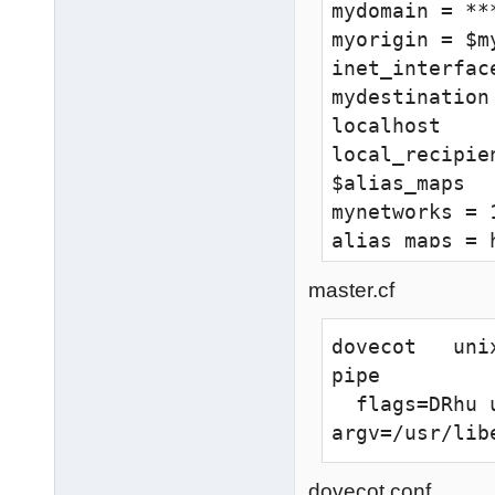
mydomain = ***
myorigin = $my
inet_interface
mydestination
localhost

local_recipie
$alias_maps

mynetworks = 
alias_maps = 
alias_databas
master.cf
relayhost = m
# SASL Authent
dovecot   unix 
smtpd_sasl_au
pipe

smtpd_sasl_ex
  flags=DRhu user=virtual:virtual 
smtpd_sasl_ty
argv=/usr/lib
smtpd_sasl_pa
smtpd_sasl_pa
dovecot.conf