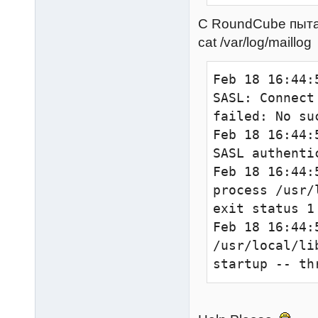
shutdown_clien
C RoundCube пыта
log_path = /v
reject_invali
cat /var/log/maillog
info_log_path
log_timestamp
reject_non_fq
Feb 18 16:44:
syslog_facilit
SASL: Connect
ssl = no

reject_unknow
failed: No su
login_dir = /
smtpd_sender_
Feb 18 16:44:
login_chroot =
                     
SASL authenti
login_user = d
hash:$base/se
Feb 18 16:44:
login_process_
process /usr/
login_process
reject_authen
exit status 1

login_process
Feb 18 16:44:
login_max_pro
reject_unknow
/usr/local/li
login_greetin
startup -- th
login_log_for
reject_unliste
rip=%r lip=%l 
login_log_for
reject_unveri