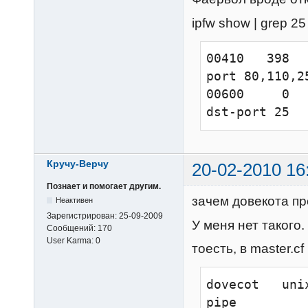
virtual_minim
passdb sql {

message_size_
ipfw show | grep 25
    args = /usr/local/etc/dovecot-sql.conf

  }

00410   398  
  userdb sql {

port 80,110,2
    args = /usr/local/etc/dovecot-sql.conf

00600     0  
  }

dst-port 25
  user = root

}
Кручу-Верчу
20-02-2010 16
Познает и помогает другим.
зачем довекота п
Неактивен
Зарегистрирован:
25-09-2009
У меня нет такого
Сообщений:
170
User Karma:
0
тоесть, в master.cf
dovecot   unix 
pipe
