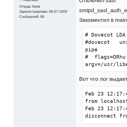
Отключил sasl
Неактивен
Откуда:
Киев
smtpd_sasl_auth_e
Зарегистрирован:
08-07-2009
Сообщений:
88
Закоментил в main
# Dovecot LDA

#dovecot   unix
pipe

#  flags=DRhu
argv=/usr/lib
Вот что лог выдае
Feb 23 12:17:
from localhos
Feb 23 12:17:
disconnect fr