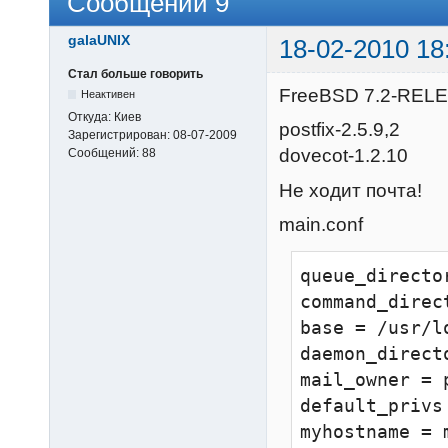
Сообщений 9
galaUNIX
18-02-2010 18
Стал больше говорить
FreeBSD 7.2-REL
Неактивен
Откуда:
Киев
postfix-2.5.9,2
Зарегистрирован:
08-07-2009
dovecot-1.2.10
Сообщений:
88
Не ходит почта!
main.conf
queue_directo
command_direc
base = /usr/l
daemon_direct
mail_owner = p
default_privs 
myhostname = 