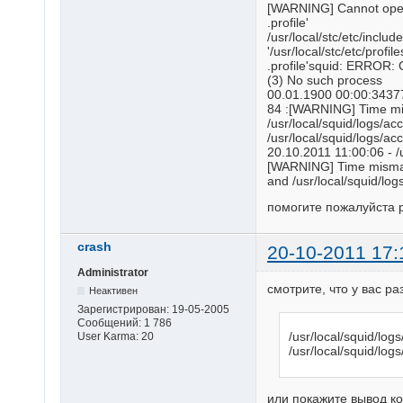
[WARNING] Cannot open '
.profile'
/usr/local/stc/etc/include
'/usr/local/stc/etc/profile
.profile'squid: ERROR: 
(3) No such process
00.01.1900 00:00:3437785
84 :[WARNING] Time mi
/usr/local/squid/logs/a
/usr/local/squid/logs/ac
20.10.2011 11:00:06 - /us
[WARNING] Time mismatc
and /usr/local/squid/log
помогите пожалуйста 
crash
20-10-2011 17:
Administrator
смотрите, что у вас ра
Неактивен
Зарегистрирован:
19-05-2005
Сообщений:
1 786
User Karma:
20
/usr/local/squid/lo
/usr/local/squid/log
или покажите вывод к