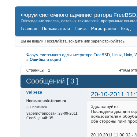
Форум системного администратора FreeBSD, 
Обсуждение железа, сетевых технологий, програмных компле
Главная
Пользователи
Поиск
Регистрация
Вход
Вы не вошли.
Пожалуйста, войдите или зарегистрируйтесь.
Форум системного администратора FreeBSD, Linux, Unix, 
»
Ошибка в squid
Страницы
1
Чтобы отп
Сообщений [ 3 ]
valpeza
20-10-2011 11:
Новичок unix-forum.ru
Здравствуйте.
Неактивен
Последние два дня squ
Зарегистрирован:
28-09-2011
пользователям обрубае
Сообщений:
35
обе стороны пинг прох
20.10.2011 11:00:02 - /us