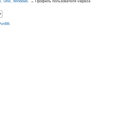
, Unix, Windows.
→
Профиль пользователя valpeza
PunBB
.