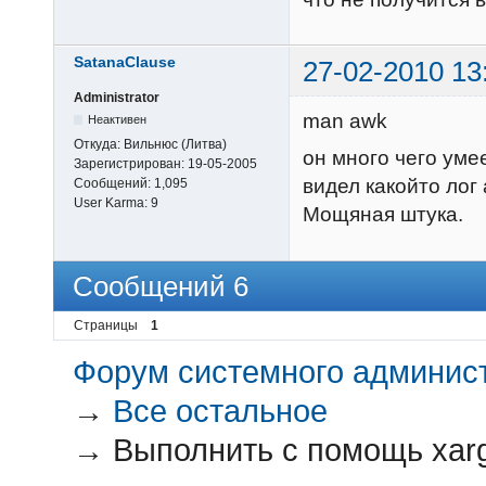
SatanaClause
27-02-2010 13
Administrator
man awk
Неактивен
Откуда:
Вильнюс (Литва)
он много чего умее
Зарегистрирован:
19-05-2005
видел какойто лог а
Сообщений:
1,095
User Karma:
9
Мощяная штука.
Сообщений 6
Страницы
1
Форум системного администр
→
Все остальное
→
Выполнить с помощь xar