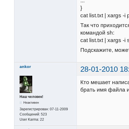
...
}
cat list.txt | xargs -
Так что приходитс
командой sh:
cat list.txt | xargs -i
Подскажите, может
ankor
28-01-2010 18
Кто мешает написа
брать имя файла 
Наш человек!
Неактивен
Зарегистрирован:
07-11-2009
Сообщений:
523
User Karma:
22