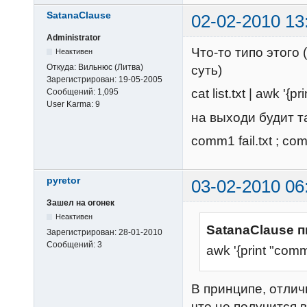
SatanaClause
02-02-2010 13
Administrator
Что-то типо этого
Неактивен
Откуда:
Вильнюс (Литва)
суть)
Зарегистрирован:
19-05-2005
cat list.txt | awk '
Сообщений:
1,095
User Karma:
9
на выходи будит т
comm1 fail.txt ; com
pyretor
03-02-2010 06
Зашел на огонек
Неактивен
SatanaClause п
Зарегистрирован:
28-01-2010
Сообщений:
3
awk '{print "com
В принципе, отлич
что не получится 