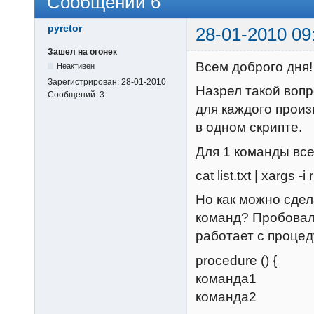
Сообщений 6
pyretor
28-01-2010 09
Зашел на огонек
Всем доброго дня!
Неактивен
Зарегистрирован:
28-01-2010
Назрел такой вопр
Сообщений:
3
для каждого произ
в одном скрипте.
Для 1 команды все
cat list.txt | xargs -i 
Но как можно сдел
команд? Пробовал 
работает с процед
procedure () {
команда1
команда2