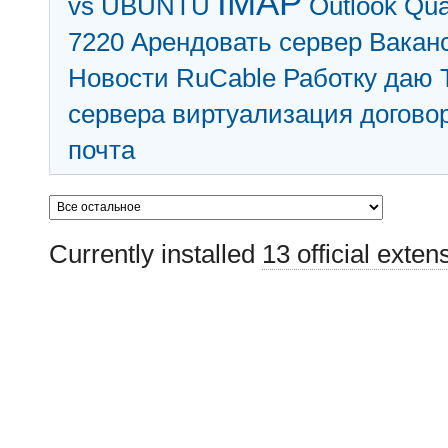
IMAP
vs UBUNTU
Outlook
Qu
7220
Арендовать сервер
Вакан
Новости RuCable
Работку даю
сервера
виртуализация
догово
почта
Currently installed
13 official exten