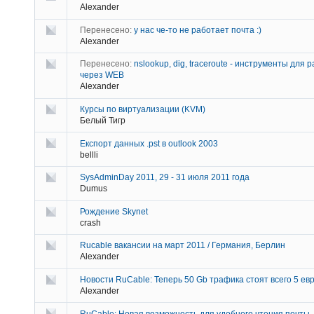
Alexander
Перенесено:
у нас че-то не работает почта :)
Alexander
Перенесено:
nslookup, dig, traceroute - инструменты для 
через WEB
Alexander
Курсы по виртуализации (KVM)
Белый Тигр
Експорт данных .pst в outlook 2003
bellli
SysAdminDay 2011, 29 - 31 июля 2011 года
Dumus
Рождение Skynet
crash
Rucable вакансии на март 2011 / Германия, Берлин
Alexander
Новости RuCable: Теперь 50 Gb трафика стоят всего 5 евр
Alexander
RuCable: Новая возможность для удобного чтения почты.