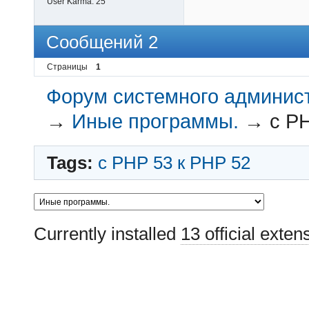
User Karma:
25
Сообщений 2
Страницы
1
Форум системного администр
→
Иные программы.
→
c PH
Tags:
c PHP 53 к PHP 52
Currently installed
13 official exten