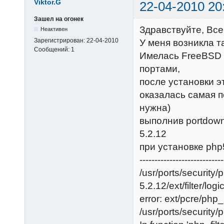
Viktor.G
22-04-2010 20
Зашел на огонек
Здравствуйте, Все
Неактивен
Зарегистрирован:
22-04-2010
У меня возникла т
Сообщений:
1
Имелась FreeBSD 
портами,
после установки эт
оказалась самая п
нужна)
выполнив portdown
5.2.12
при установке php
----------------------------
/usr/ports/security/
5.2.12/ext/filter/logi
error: ext/pcre/php_
/usr/ports/security/p