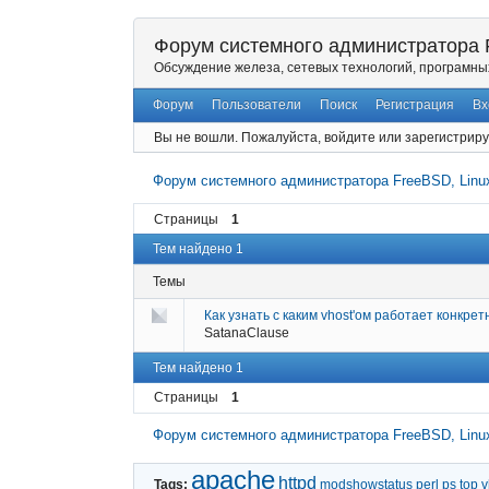
Форум системного администратора F
Обсуждение железа, сетевых технологий, програмны
Форум
Пользователи
Поиск
Регистрация
Вх
Вы не вошли.
Пожалуйста, войдите или зарегистриру
Форум системного администратора FreeBSD, Linux
Страницы
1
Тем найдено 1
Темы
Как узнать с каким vhost'ом работает конкрет
SatanaClause
Тем найдено 1
Страницы
1
Форум системного администратора FreeBSD, Linux
apache
httpd
Tags:
modshowstatus
perl
ps
top
v