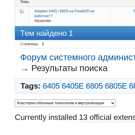
Темы
Adaptec 6405 / 6805 на FreeBSD не
работает?
Alexander
Тем найдено 1
Страницы
1
Форум системного администр
→
Результаты поиска
Tags:
6405
6405E
6805
6805E
6
Currently installed
13 official exten