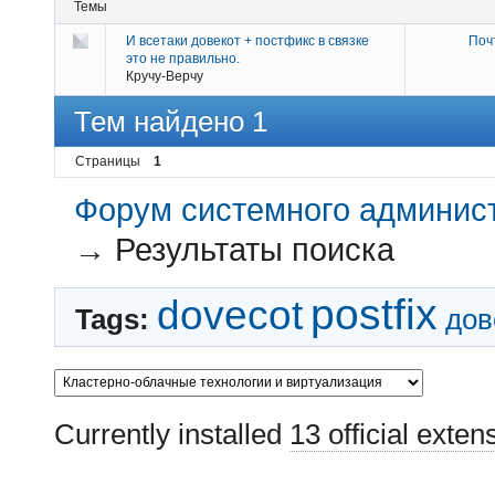
Темы
И всетаки довекот + постфикс в связке
Поч
это не правильно.
Кручу-Верчу
Тем найдено 1
Страницы
1
Форум системного администр
→
Результаты поиска
postfix
dovecot
Tags:
дов
Currently installed
13 official exten