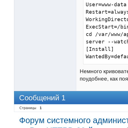
User=www-data

Restart=always
WorkingDirect
ExecStart=/bi
cd /var/www/a
server --watc
[Install]

WantedBy=defa
Немного кривовате
поудобнее, как по
Сообщений 1
Страницы
1
Форум системного администр