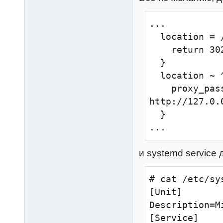
...

  location = /api1 {

    return 302 /api1/;

  }

  location ~ ^/api1(/?)(.*)$ {

    proxy_pass 
http://127.0.
  }

...
и systemd service 
# cat /etc/sy
[Unit]

Description=M
[Service]
