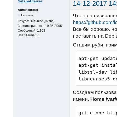
SatanaClause
14-12-2017 14
Administrator
Что-то на извраще
Неактивен
Откуда:
Вильнюс (Литва)
https://github.com/l
Зарегистрирован:
19-05-2005
Все бы хорошо, но
Сообщений:
1,103
поставить на Debi
User Karma:
11
Ставим руби, прим
apt-get update
apt-get insta
libssl-dev li
libncurses5-d
Создаем пользоват
имени.
Home /var
git clone htt