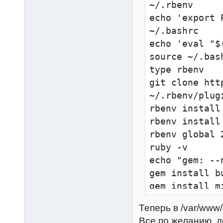
~/.rbenv

echo 'export 
~/.bashrc

echo 'eval "$
source ~/.bash
type rbenv

git clone htt
~/.rbenv/plug
rbenv install 
rbenv install 
rbenv global 2
ruby -v

echo "gem: --
gem install bu
gem install m
Теперь в /var/www/
Все по желанию, до