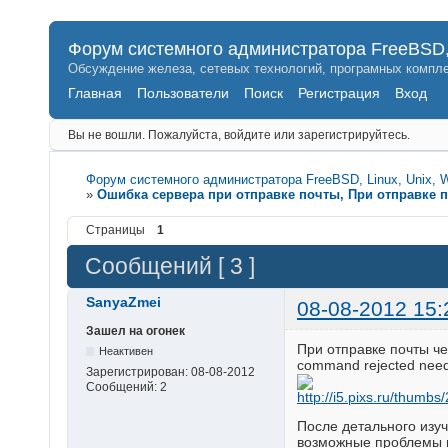
Форум системного администратора FreeBSD, 
Обсуждение железа, сетевых технологий, програмных компле
Главная
Пользователи
Поиск
Регистрация
Вход
Вы не вошли.
Пожалуйста, войдите или зарегистрируйтесь.
Форум системного администратора FreeBSD, Linux, Unix, 
»
Ошибка сервера при отправке почты, При отправке п
Страницы
1
Сообщений [ 3 ]
SanyaZmei
08-08-2012 15:
Зашел на огонек
При отправке почты че
Неактивен
command rejected need 
Зарегистрирован:
08-08-2012
Сообщений:
2
После детального изуч
возможные проблемы в 