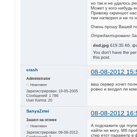
но так и не удалось р
Может у кого-нибудь е
Привожу скриншот нас
там натворил и не то
Очень прошу Вашей по
Отредактировано Sany
dsd.jpg
619.35 Кб, ф
You don't have the pe
this post.
crash
08-08-2012 15:
Administrator
ваш сервер хочет полн
Неактивен
ровно и входил ли ко
Зарегистрирован:
19-05-2005
Сообщений:
1 786
User Karma:
20
SanyaZmei
08-08-2012 16:
Зашел на огонек
А подскажите где myne
Неактивен
найти не могу. Мб проб
Зарегистрирован:
08-08-2012
стер етот параметр в 
Сообщений:
2