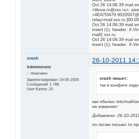
Oct 26 14:06:39 mail 
<
titova.m@xxx.ru
>, siz
<
4EA7DA79.9020507@x
relay=mail.xxx.ru [00.00
Oct 26 14:06:39 mail 
insert (1): header: X-V
mail2.xxx.ru
Oct 26 14:06:39 mail 
insert (1): header: X-Vi
crash
26-10-2011 14:
Administrator
Неактивен
crash пишет:
Зарегистрирован:
19-05-2005
Сообщений:
1 786
так в конфиге надо
User Karma:
20
как обычно /etc/mail/s
не изменяет
Добавлено: 26-10-2011
по логам письмо то п