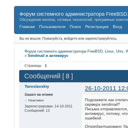
Форум системного администратора FreeBSD, 
Обсуждение железа, сетевых технологий, програмных компле
Главная
Пользователи
Поиск
Регистрация
Вход
Вы не вошли.
Пожалуйста, войдите или зарегистрируйтесь.
Форум системного администратора FreeBSD, Linux, Unix, 
»
Sendmail и антивирус
Страницы
1
Сообщений [ 8 ]
Yaroslavskiy
26-10-2011 12:
Зашел на огонек
Подскажите как отклю
Неактивен
сервера sendmail?
Зарегистрирован:
14-10-2011
Письма отправляются,
Сообщений:
13
антивирус, потому, что
ошибкой.
Отредактировано Yaros