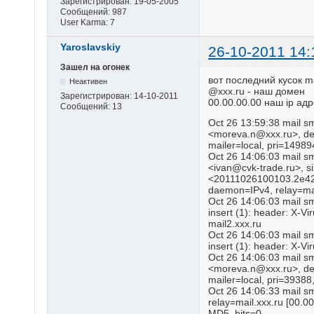
Зарегистрирован:
19-05-2005
Сообщений:
987
User Karma:
7
Yaroslavskiy
26-10-2011 14:
Зашел на огонек
вот последний кусок ma
Неактивен
@xxx.ru - наш домен
Зарегистрирован:
14-10-2011
00.00.00.00 наш ip ад
Сообщений:
13
Oct 26 13:59:38 mail 
<
moreva.n@xxx.ru
>, d
mailer=local, pri=149894
Oct 26 14:06:03 mail 
<
ivan@cvk-trade.ru
>, s
<
20111026100103.2e42
daemon=IPv4, relay=mai
Oct 26 14:06:03 mail s
insert (1): header: X-V
mail2.xxx.ru
Oct 26 14:06:03 mail s
insert (1): header: X-Vi
Oct 26 14:06:03 mail 
<
moreva.n@xxx.ru
>, d
mailer=local, pri=39388,
Oct 26 14:06:33 mail s
relay=mail.xxx.ru [00.
MD5, bits=0