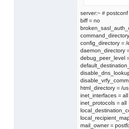
server:~ # postconf
biff = no
broken_sasl_auth_c
command_directory 
config_directory = /
daemon_directory = /
debug_peer_level 
default_destination
disable_dns_looku
disable_vrfy_comm
html_directory = /u
inet_interfaces = all
inet_protocols = all
local_destination_c
local_recipient_m
mail_owner = postfi