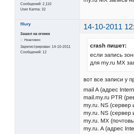
Сообщений:
2,110
User Karma:
32
fllury
14-10-2011 12
Зашел на огонек
Неактивен
crash пишет:
Зарегистрирован:
14-10-2011
Сообщений:
12
если запись зон
для my.ru MX за
вот все записи у 
mail A (адрес Inter
mail.my.ru PTR (ре
my.ru. NS (сервер 
my.ru. NS (сервер 
my.ru. MX (почтовы
my.ru. A (адрес Int