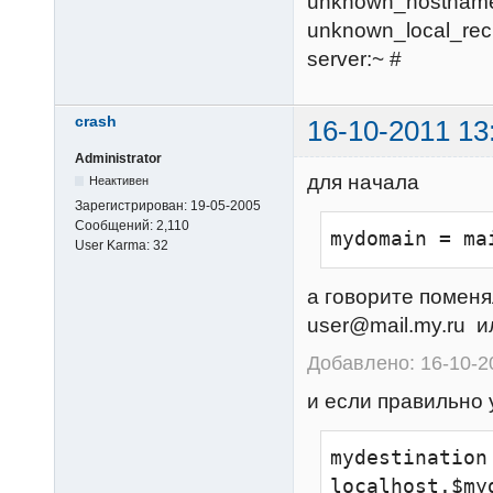
unknown_hostname
unknown_local_reci
server:~ #
crash
16-10-2011 13
Administrator
для начала
Неактивен
Зарегистрирован:
19-05-2005
Сообщений:
2,110
mydomain = ma
User Karma:
32
а говорите помен
user@mail.my.ru
и
Добавлено: 16-10-2
и если правильно 
mydestination
localhost.$my