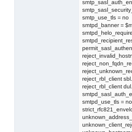
smtp_sasl_auth_en
smtp_sasl_securit
smtp_use_tls = no
smtpd_banner = $
smtpd_helo_requir
smtpd_recipient_res
permit_sasl_authent
reject_invalid_hos
reject_non_fqdn_re
reject_unknown_re
reject_rbl_client sb
reject_rbl_client du
smtpd_sasl_auth_e
smtpd_use_tls = no
strict_rfc821_envel
unknown_address_r
unknown_client_re