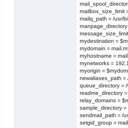
mail_spool_director
mailbox_size_limit 
mailq_path = /usr/b
manpage_directory 
message_size_limi
mydestination = $m
mydomain = mail.m
myhostname = mail
mynetworks = 192.1
myorigin = $mydom
newaliases_path = 
queue_directory = /
readme_directory 
relay_domains = $
sample_directory =
sendmail_path = /u
setgid_group = mai