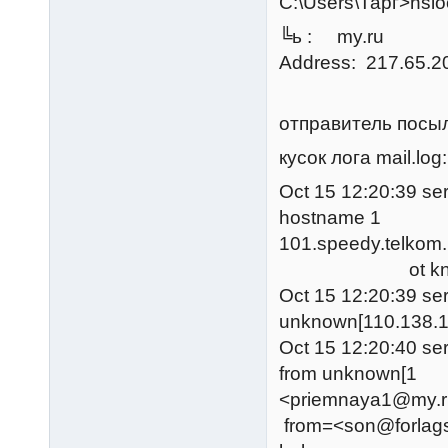
C:\Users\Тарг>nsl
╚ь : my.ru
Address: 217.65.2
отправитель посыл
кусок лога mail.log:
Oct 15 12:20:39 ser
hostname 
101.speedy.telkom
ot kno
Oct 15 12:20:39 ser
unknown[1
Oct 15 12:20:40 se
from unknow
<
priemnaya1@my.r
from=<
son@forlag