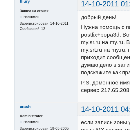
fllury
14-10-2011 01
Зашел на огонек
добрый день!
Неактивен
Зарегистрирован:
14-10-2011
Нужна помощь с п
Сообщений:
12
postfix+popa3d. В
my.sr.ru на my.ru.
my.srt.ru на my.ru
приходит сообщени
думаю дело в запи
подскажите как пр
P.S. доменное имя
сервер 217.65.208
crash
14-10-2011 04
Administrator
если запись зоны 
Неактивен
Зарегистрирован:
19-05-2005
my.ru MX запись н