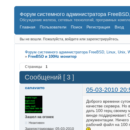
Форум системного администратора FreeBSD, 
Обсуждение железа, сетевых технологий, програмных компле
Главная
Пользователи
Поиск
Регистрация
Вход
Вы не вошли.
Пожалуйста, войдите или зарегистрируйтесь.
Форум системного администратора FreeBSD, Linux, Unix, 
»
FreeBSD и 100Hz монитор
Страницы
1
Сообщений [ 3 ]
canavarro
05-03-2010 20:
Доброго времени суто
качестве сервера. Но 
дать 100 герц своему 
винде поддерживает. 
Зашел на огонек
документации. Ничего 
Неактивен
рабочий файл на 100 ге
Зарегистрирован:
05-03-2010