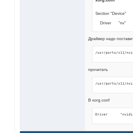
xorg.conf
Section "Device"
Driver "nv"
Драйвер надо поставит
/usr/ports/x11/nvi
прочитать
/usr/ports/x11/nvi
В xorg.conf
Driver      "nvidi