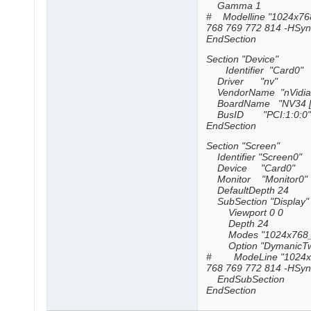
Gamma 1
# Modelline "1024x76
768 769 772 814 -HSyn
EndSection
Section "Device"
Identifier "Card0"
Driver "nv"
VendorName "nVidia 
BoardName "NV34 [G
BusID "PCI:1:0:0"
EndSection
Section "Screen"
Identifier "Screen0"
Device "Card0"
Monitor "Monitor0"
DefaultDepth 24
SubSection "Display"
Viewport 0 0
Depth 24
Modes "1024x768_1
Option "DymanicTwin
# ModeLine "1024x76
768 769 772 814 -HSyn
EndSubSection
EndSection