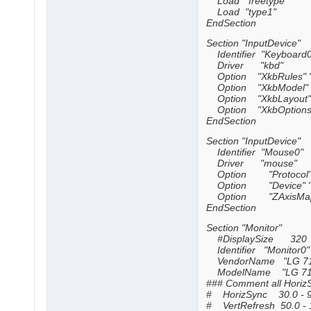
Load "freetype"
Load "type1"
EndSection
Section "InputDevice"
Identifier "Keyboard0
Driver "kbd"
Option "XkbRules" "
Option "XkbModel" 
Option "XkbLayout" "u
Option "XkbOptions" "
EndSection
Section "InputDevice"
Identifier "Mouse0"
Driver "mouse"
Option "Protocol" 
Option "Device" "/
Option "ZAxisMappi
EndSection
Section "Monitor"
#DisplaySize 320
Identifier "Monitor0"
VendorName "LG 7
ModelName "LG 71
### Comment all HorizS
# HorizSync 30.0 - 9
# VertRefresh 50.0 - 