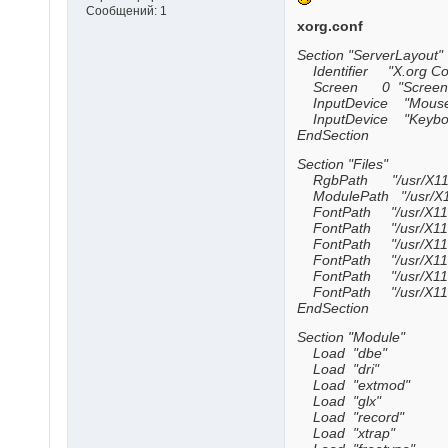
Сообщений:
1
xorg.conf
Section "ServerLayout"
Identifier "X.org Co
Screen 0 "Screen0
InputDevice "Mouse0
InputDevice "Keyboa
EndSection
Section "Files"
RgbPath "/usr/X11R6
ModulePath "/usr/X11
FontPath "/usr/X11R6/
FontPath "/usr/X11R6
FontPath "/usr/X11R6/
FontPath "/usr/X11R6/
FontPath "/usr/X11R6/
FontPath "/usr/X11R6/
EndSection
Section "Module"
Load "dbe"
Load "dri"
Load "extmod"
Load "glx"
Load "record"
Load "xtrap"